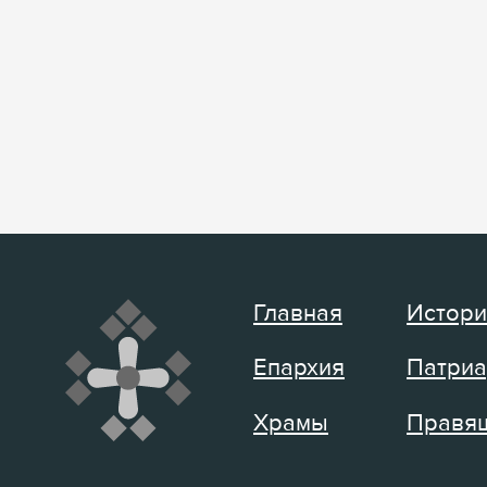
Главная
Истори
Епархия
Патриа
Храмы
Правящ