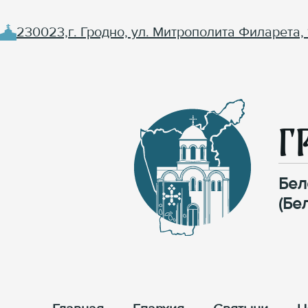
230023,г. Гродно, ул. Митрополита Филарета, 
Г
Бел
(Бе