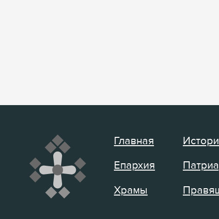
Главная
Истори
Епархия
Патриа
Храмы
Правящ