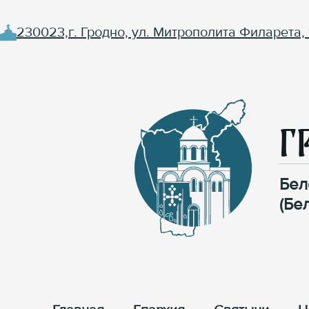
230023,г. Гродно, ул. Митрополита Филарета, 
Г
Бел
(Бе