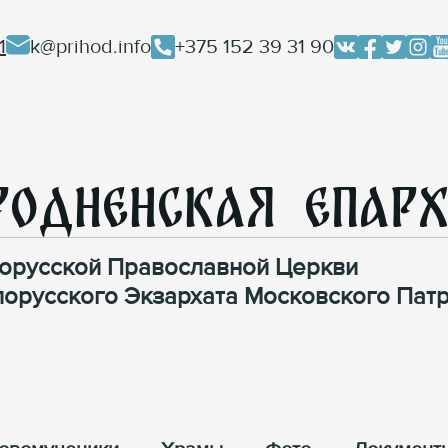
1
k@prihod.info
+375 152 39 31 90
родненская Епар
орусской Православной Церкви
лорусского Экзархата Московского Патр