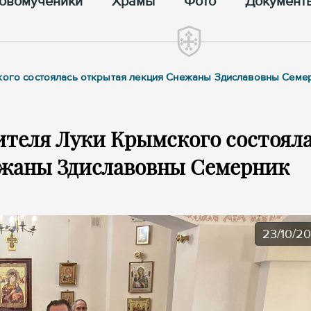
овомученики
Храмы
Фото
Документ
ского состоялась открытая лекция Снежаны Здиславовны Семе
ителя Луки Крымского состоял
ежаны Здиславовны Семерник
23/10/2