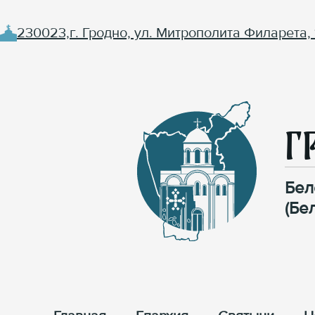
230023,г. Гродно, ул. Митрополита Филарета, 
Г
Бел
(Бе