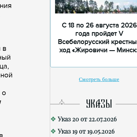
ания
.
С 18 по 26 августа 2026
года пройдет V
Всебелорусский крестны
 в
ход «Жировичи — Минск
ный
ца,
вной
Смотреть больше
 о
и
УКАЗЫ
Указ 20 от 22.07.2026
Указ 19 от 19.05.2026
в