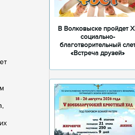
В Волковыске пройдет XI
социально-
благотворительный сле
«Встреча друзей»
ет
ом
а,
их