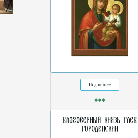
Подробнее
Благоверный князь Глеб
Городенский