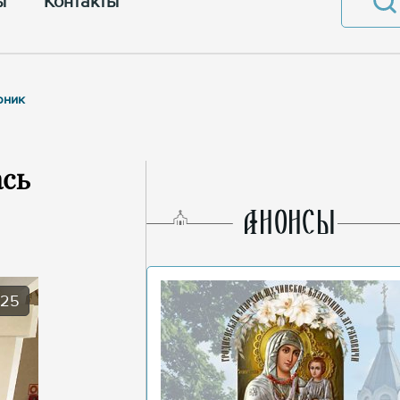
ы
Контакты
рник
ась
AНОНСЫ
025