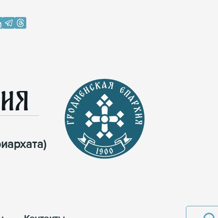
хия
иархата)