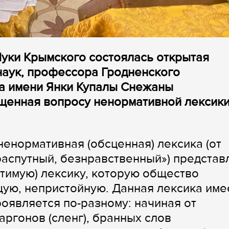
 Луки Крымского состоялась открытая
наук, профессора Гродненского
та имени Янки Купалы Снежаны
щенная вопросу ненормативной лексики
ненормативная (обсценная) лексика (от
распутный, безнравственный») представ
тимую) лексику, которую общество
ую, непристойную. Данная лексика име
оявляется по-разному: начиная от
аргонов (сленг), бранных слов