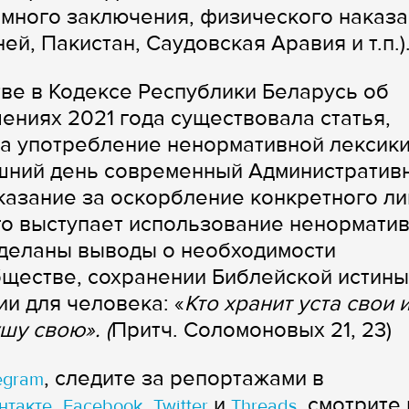
емного заключения, физического наказ
ей, Пакистан, Саудовская Аравия и т.п.)
ве в Кодексе Республики Беларусь об
ниях 2021 года существовала статья,
 употребление ненормативной лексики
яшний день современный Административ
казание за оскорбление конкретного ли
о выступает использование ненормати
сделаны выводы о необходимости
ществе, сохранении Библейской истины
и для человека: «
Кто хранит уста свои 
шу свою». (
Притч. Соломоновых 21, 23)
, следите за репортажами в
egram
,
,
и
, смотрите 
нтакте
Facebook
Twitter
Threads