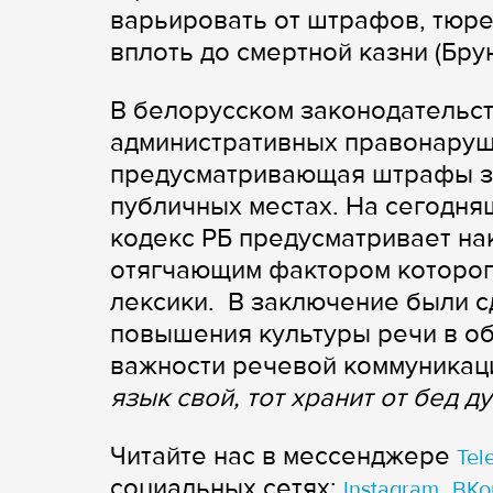
варьировать от штрафов, тюр
вплоть до смертной казни (Брун
В белорусском законодательст
административных правонаруше
предусматривающая штрафы за
публичных местах. На сегодн
кодекс РБ предусматривает на
отягчающим фактором которог
лексики. В заключение были 
повышения культуры речи в об
важности речевой коммуникаци
язык свой, тот хранит от бед ду
Читайте нас в мессенджере
Tel
cоциальных сетях:
,
Instagram
ВКо