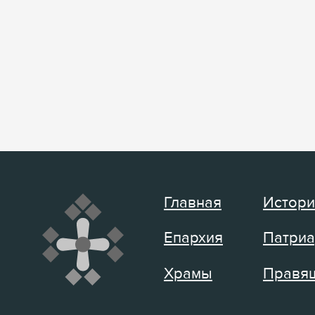
Главная
Истори
Епархия
Патриа
Храмы
Правящ