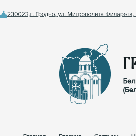
230023,г. Гродно, ул. Митрополита Филарета, 
Г
Бел
(Бе