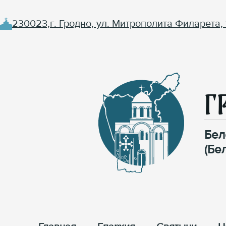
230023,г. Гродно, ул. Митрополита Филарета, 
Г
Бел
(Бе