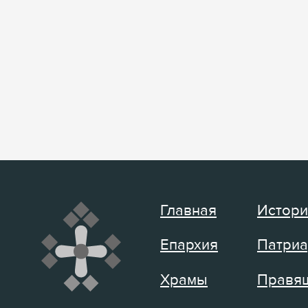
Главная
Истори
Епархия
Патриа
Храмы
Правящ