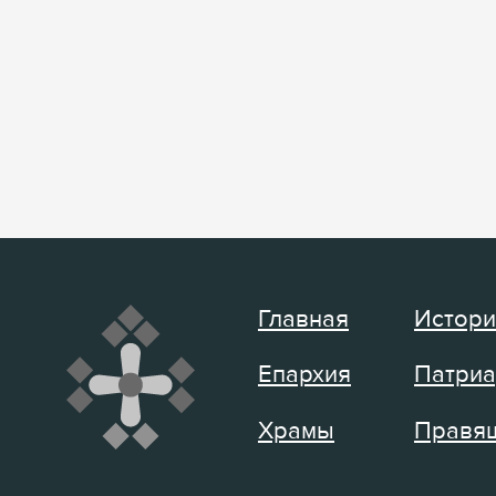
Главная
Истори
Епархия
Патриа
Храмы
Правящ