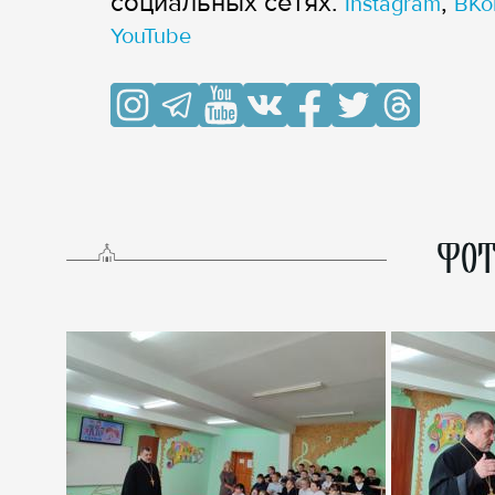
cоциальных сетях:
,
Instagram
ВКо
YouTube
ФОТ