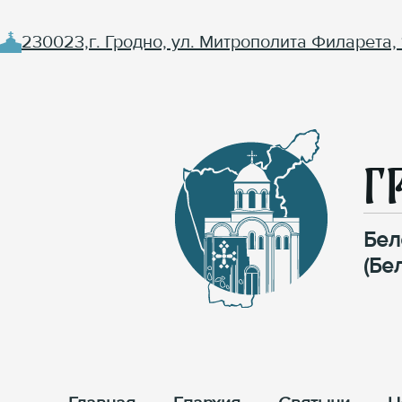
230023,г. Гродно, ул. Митрополита Филарета, 
Г
Бел
(Бе