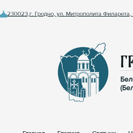
230023,г. Гродно, ул. Митрополита Филарета, 
Г
Бел
(Бе