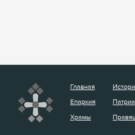
Главная
Истори
Епархия
Патриа
Храмы
Правящ