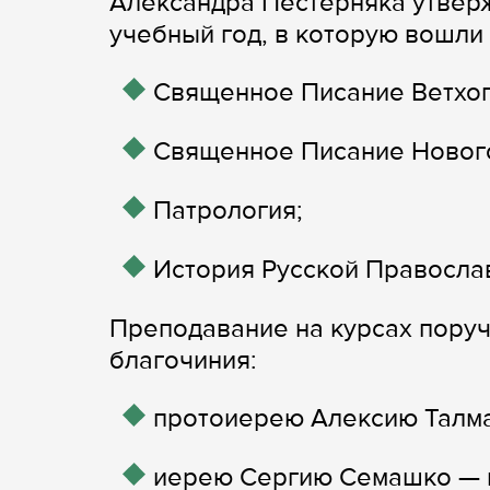
Александра Пестерняка утвер
учебный год, в которую вошл
Священное Писание Ветхог
Священное Писание Нового
Патрология;
История Русской Правосла
Преподавание на курсах пору
благочиния:
протоиерею Алексию Талма
иерею Сергию Семашко — к