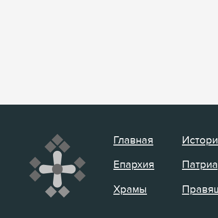
Главная
Истори
Епархия
Патриа
Храмы
Правящ