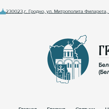
230023,г. Гродно, ул. Митрополита Филарета, 
Г
Бел
(Бе