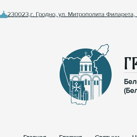
230023,г. Гродно, ул. Митрополита Филарета, 
Г
Бел
(Бе