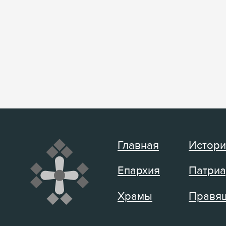
Главная
Истори
Епархия
Патриа
Храмы
Правящ