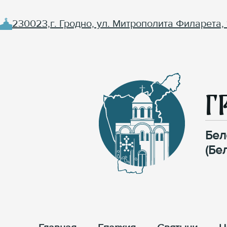
230023,г. Гродно, ул. Митрополита Филарета, 
Г
Бел
(Бе