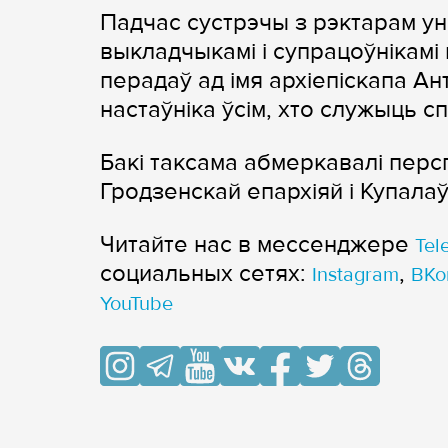
Падчас сустрэчы з рэктарам ун
выкладчыкамі і супрацоўнікам
перадаў ад імя архіепіскапа Ан
настаўніка ўсім, хто служыць сп
Бакі таксама абмеркавалі пер
Гродзенскай епархіяй і Купалаў
Читайте нас в мессенджере
Tel
cоциальных сетях:
,
Instagram
ВКо
YouTube