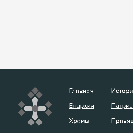
Главная
Истори
Епархия
Патриа
Храмы
Правящ