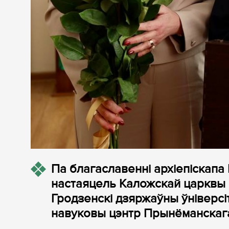
Па благаславенні архіепіскапа
настаяцель Каложскай царквы 
Гродзенскі дзяржаўны ўніверсі
навуковы цэнтр Прынёманскаг