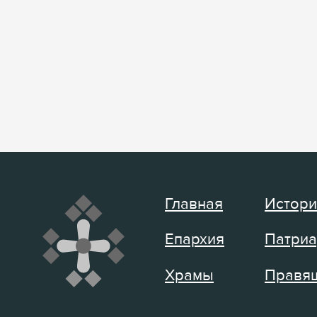
Главная
Истори
Епархия
Патриа
Храмы
Правящ