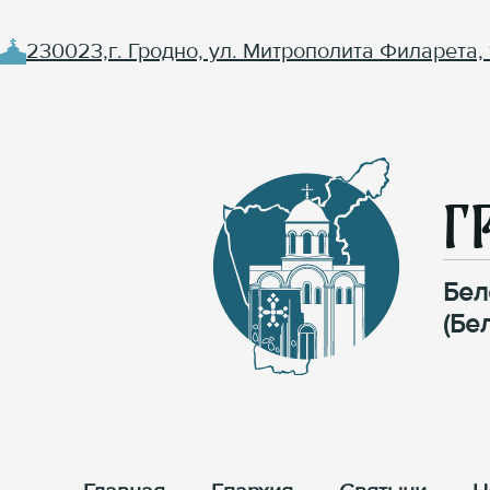
230023,г. Гродно, ул. Митрополита Филарета, 
Г
Бел
(Бе