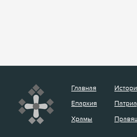
Главная
Истори
Епархия
Патриа
Храмы
Правящ