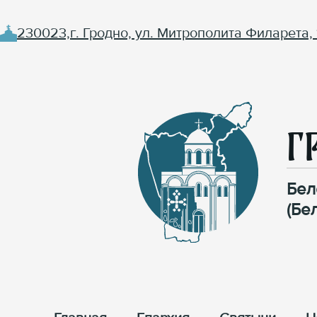
230023,г. Гродно, ул. Митрополита Филарета, 
Г
Бел
(Бе