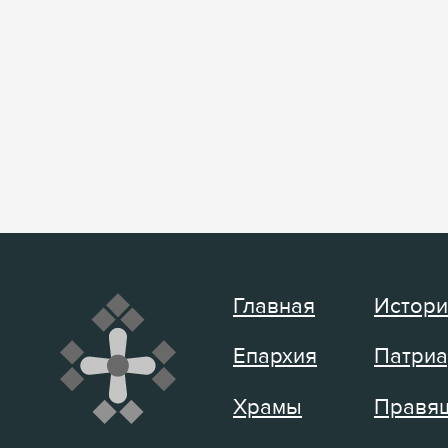
Главная
Истори
Епархия
Патриа
Храмы
Правящ