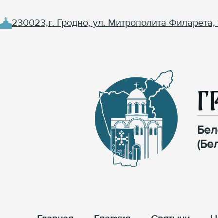
230023,г. Гродно, ул. Митрополита Филарета, 
Г
Бел
(Бе