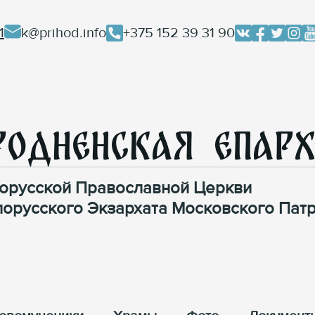
1
k@prihod.info
+375 152 39 31 90
родненская Епар
орусской Православной Церкви
лорусского Экзархата Московского Патр