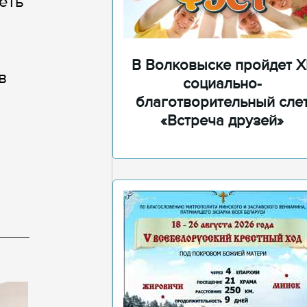
еть
В Волковыске пройдет XI
в
социально-
благотворительный сле
«Встреча друзей»