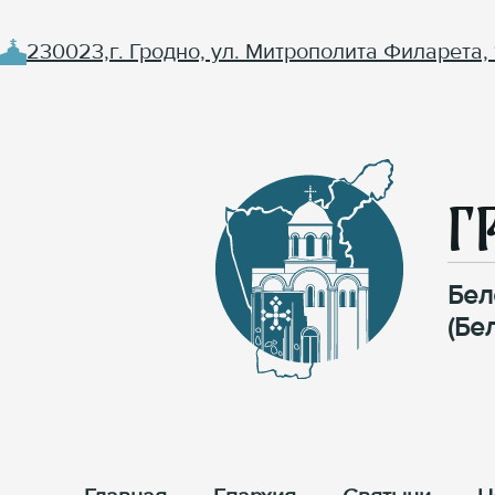
230023,г. Гродно, ул. Митрополита Филарета, 
Г
Бел
(Бе