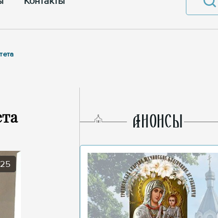
ы
Контакты
тета
ета
AНОНСЫ
025