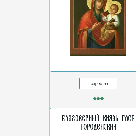
Подробнее
Благоверный князь Глеб
Городенский