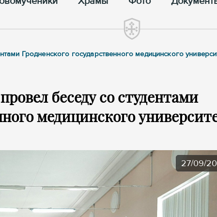
овомученики
Храмы
Фото
Документ
дентами Гродненского государственного медицинского универси
провел беседу со студентами
нного медицинского университ
27/09/2