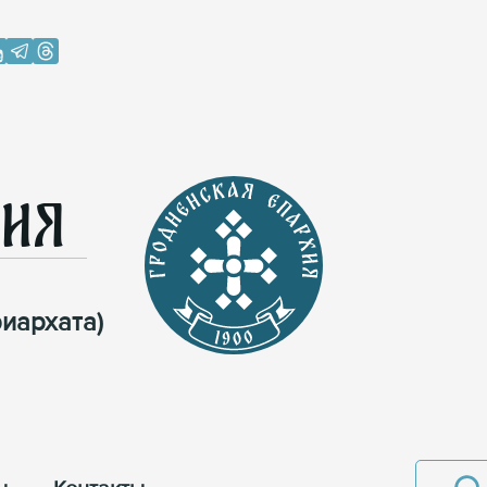
хия
иархата)