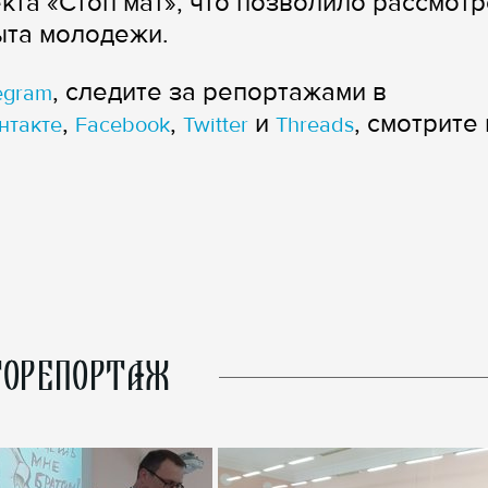
кта «Стоп мат», что позволило рассмотр
ыта молодежи.
, следите за репортажами в
egram
,
,
и
, смотрите 
нтакте
Facebook
Twitter
Threads
ОРЕПОРТАЖ