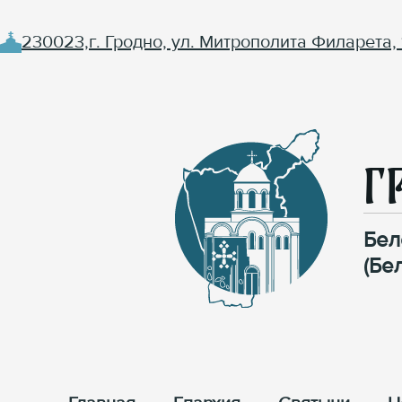
230023,г. Гродно, ул. Митрополита Филарета, 
Г
Бел
(Бе