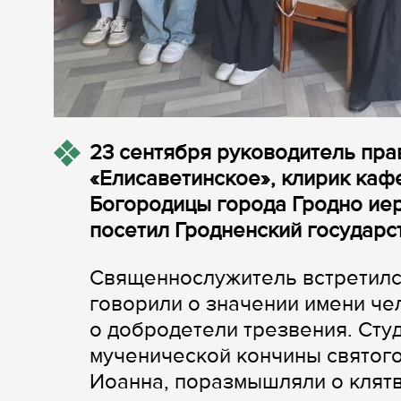
23 сентября руководитель пра
«Елисаветинское», клирик ка
Богородицы города Гродно ие
посетил Гродненский государс
Священнослужитель встретился
говорили о значении имени чел
о добродетели трезвения. Сту
мученической кончины святого
Иоанна, поразмышляли о клятв