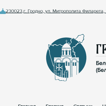
230023,г. Гродно, ул. Митрополита Филарета, 
Г
Бел
(Бе