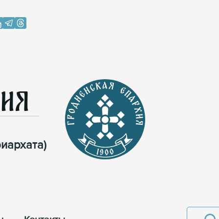
хия
иархата)