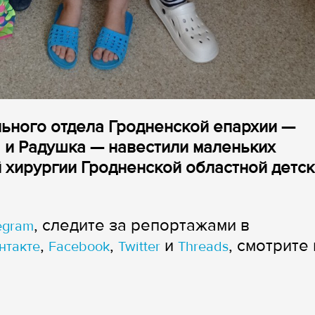
ьного отдела Гродненской епархии —
 и Радушка — навестили маленьких
 хирургии Гродненской областной детс
, следите за репортажами в
egram
,
,
и
, смотрите 
нтакте
Facebook
Twitter
Threads