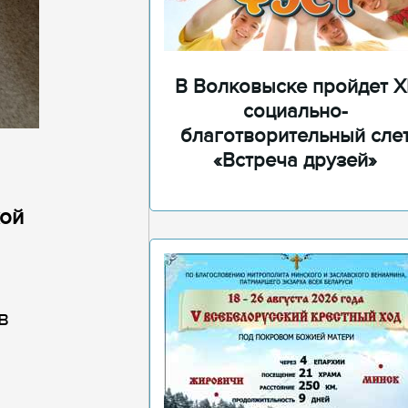
В Волковыске пройдет XI
социально-
благотворительный сле
«Встреча друзей»
кой
в