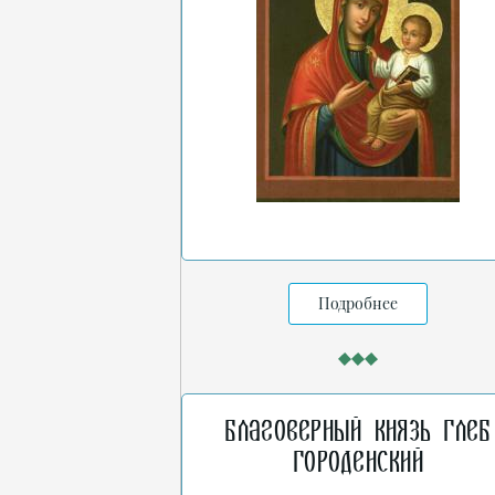
Подробнее
Благоверный князь Глеб
Городенский