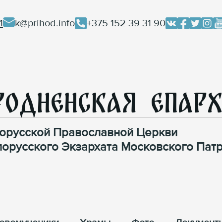
1
k@prihod.info
+375 152 39 31 90
родненская Епар
орусской Православной Церкви
лорусского Экзархата Московского Патр