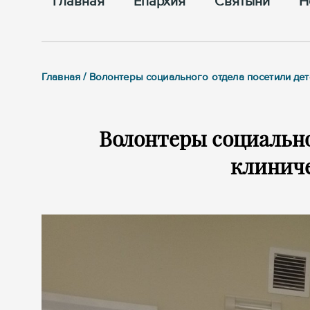
Главная
Епархия
Cвятыни
Н
Главная / Волонтеры социального отдела посетили де
Волонтеры социально
клинич