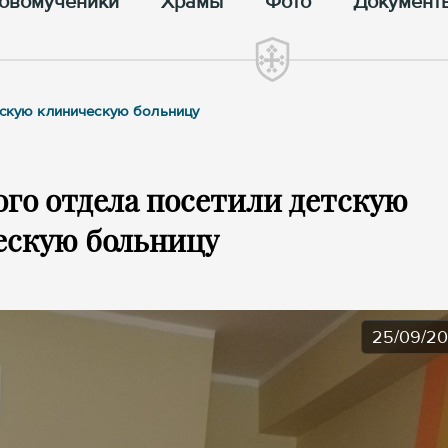
овомученики
Храмы
Фото
Документ
тскую клиническую больницу
го отдела посетили детскую
ескую больницу
25/09/2