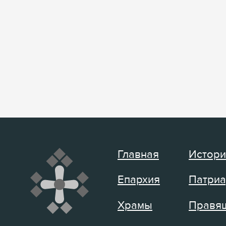
Главная
Истори
Епархия
Патриа
Храмы
Правящ