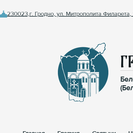
230023,г. Гродно, ул. Митрополита Филарета, 
Г
Бел
(Бе