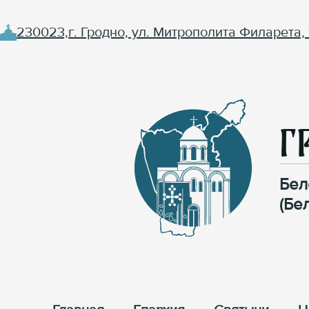
230023,г. Гродно, ул. Митрополита Филарета, 
Г
Бел
(Бе