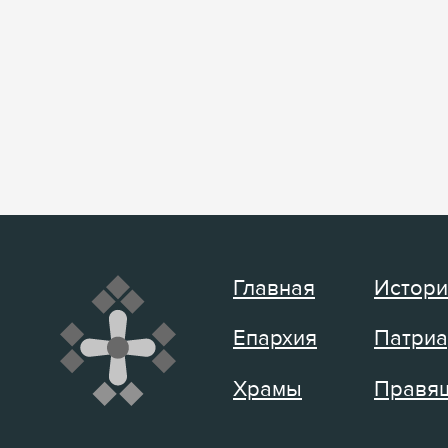
Главная
Истори
Епархия
Патриа
Храмы
Правящ