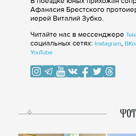
В поездке юных прихожан сопр
Афанасия Брестского протоиер
иерей Виталий Зубко.
Читайте нас в мессенджере
Tel
cоциальных сетях:
,
Instagram
ВКо
YouTube
ФОТ