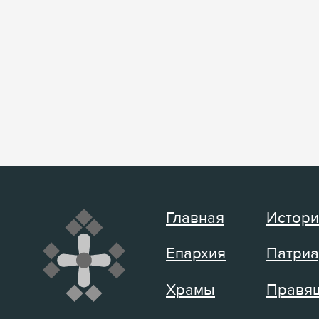
Главная
Истори
Епархия
Патриа
Храмы
Правящ