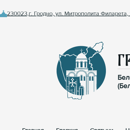
230023,г. Гродно, ул. Митрополита Филарета, 
Г
Бел
(Бе