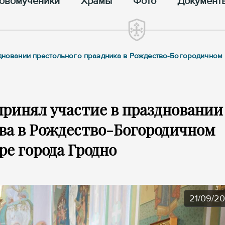
овомученики
Храмы
Фото
Документ
аздновании престольного праздника в Рождество-Богородичном
ринял участие в праздновании
ва в Рождество-Богородичном
е города Гродно
21/09/2