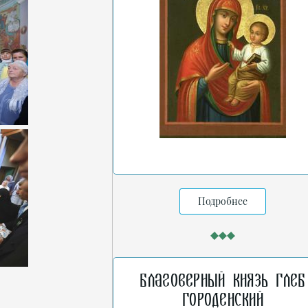
Подробнее
Благоверный князь Глеб
Городенский