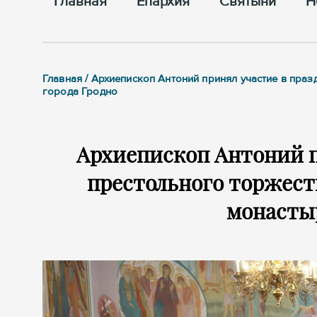
Главная
Епархия
Cвятыни
Н
Главная / Архиепископ Антоний принял участие в пр
города Гродно
Архиепископ Антоний п
престольного торжест
монастыр