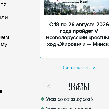
ону
ыли
С 18 по 26 августа 2026
года пройдет V
тием
Всебелорусский крестны
ему
ход «Жировичи — Минск
Смотреть больше
УКАЗЫ
в
Указ 20 от 22.07.2026
Указ 19 от 19.05.2026