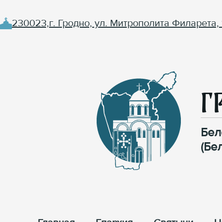
230023,г. Гродно, ул. Митрополита Филарета, 
Г
Бел
(Бе