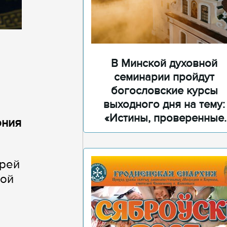
В Минской духовной
семинарии пройдут
богословские курсы
выходного дня на тему:
«Истины, проверенные
ония
временем»
дрей
кой