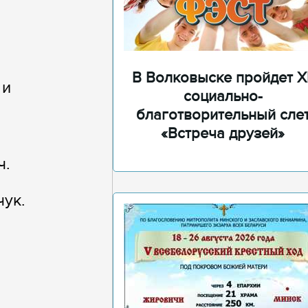
В Волковыске пройдет XI
 и
социально-
благотворительный сле
«Встреча друзей»
ч.
ук.