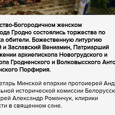
ество-Богородичном женском
да Гродно состоялись торжества по
а обители. Божественную литургию
й и Заславский Вениамин, Патриарший
ужении архиепископа Новогрудского и
опа Гродненского и Волковысского Ант
нского Порфирия.
етарь Минской епархии протоиерей Ан
льной исторической комиссии Белорусс
рей Александр Романчук, клирики
ти в священном сане.