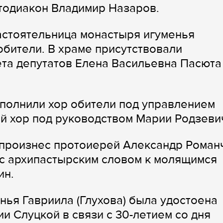
тодиакон Владимир Назаров.
астоятельница монастыря игуменья
 обители. В храме присутствовали
та депутатов Елена Васильевна Пасюта
полнили хор обители под управлением
й хор под руководством Марии Родзеви
произнес протоиерей Александр Романч
с архипастырским словом к молящимся
ин.
нья Гавриила (Глухова) была удостоена
и Слуцкой в связи с 30-летием со дня