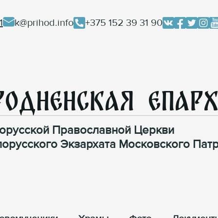
1
k@prihod.info
+375 152 39 31 90
родненская Епар
орусской Православной Церкви
лорусского Экзархата Московского Патр