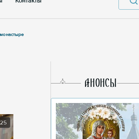
ы
Контакты
 монастыре
AНОНСЫ
025