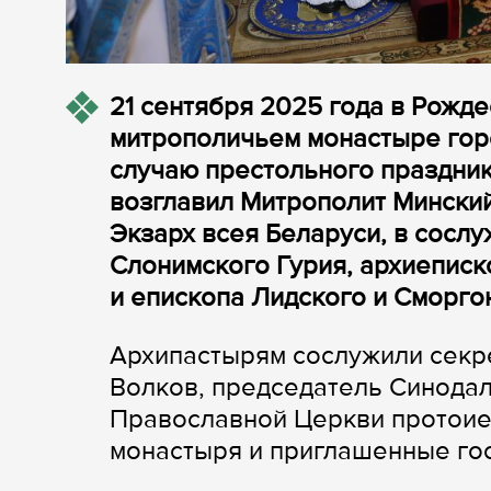
21 сентября 2025 года в Рожд
митрополичьем монастыре горо
случаю престольного праздник
возглавил Митрополит Мински
Экзарх всея Беларуси, в сосл
Слонимского Гурия, архиеписк
и епископа Лидского и Сморго
Архипастырям сослужили секр
Волков, председатель Синода
Православной Церкви протоие
монастыря и приглашенные гос