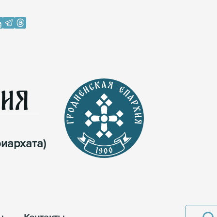
хия
иархата)