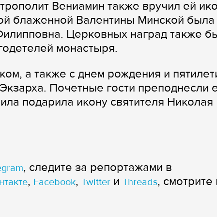
итрополит Вениамин также вручил ей ик
ой блаженной Валентины Минской была
Филипповна. Церковных наград также б
годетелей монастыря.
ком, а также с днем рождения и пятиле
Экзарха. Почетные гости преподнесли 
иила подарила икону святителя Николая
, следите за репортажами в
egram
,
,
и
, смотрите 
нтакте
Facebook
Twitter
Threads