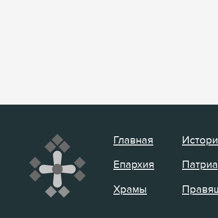
Главная
Истори
Епархия
Патриа
Храмы
Правящ