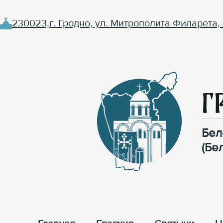
230023,г. Гродно, ул. Митрополита Филарета, 
Г
Бел
(Бе