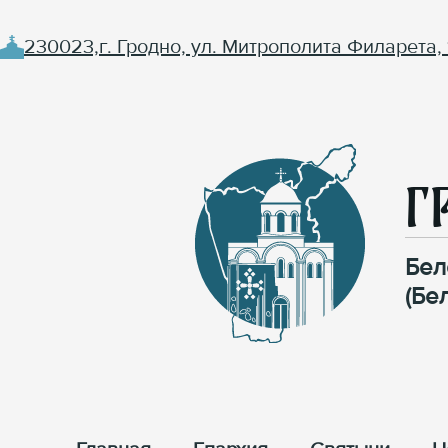
230023,г. Гродно, ул. Митрополита Филарета, 
Г
Бел
(Бе