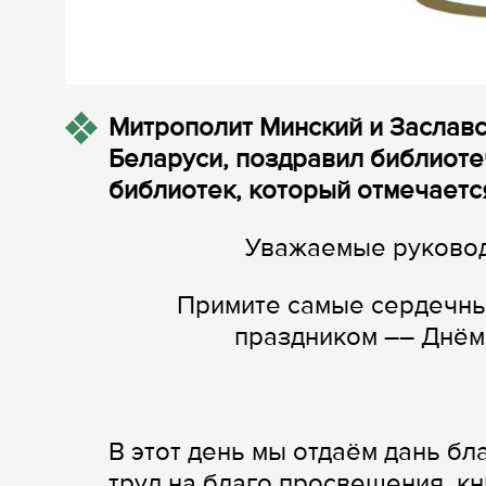
Митрополит Минский и Заславс
Беларуси, поздравил библиоте
библиотек, который отмечается
Уважаемые руковод
Примите самые сердечн
праздником –– Днём
В этот день мы отдаём дань бл
труд на благо просвещения, кн