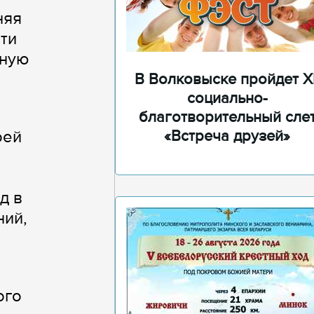
няя
ти
тную
В Волковыске пройдет XI
социально-
благотворительный сле
оей
«Встреча друзей»
д в
ний,
ого