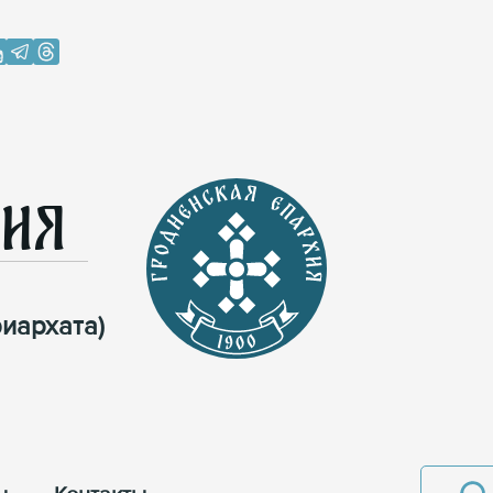
хия
иархата)