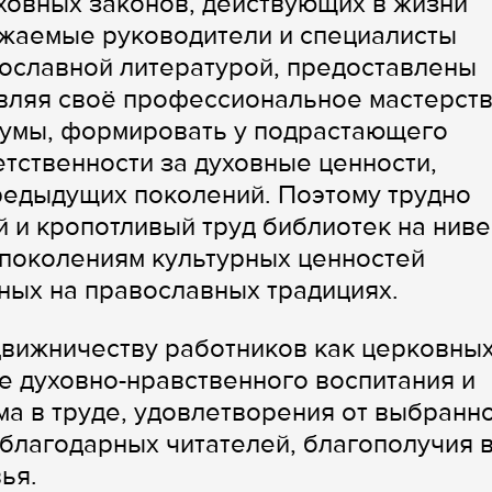
ховных законов, действующих в жизни
ажаемые руководители и специалисты
ославной литературой, предоставлены
вляя своё профессиональное мастерств
 умы, формировать у подрастающего
етственности за духовные ценности,
редыдущих поколений. Поэтому трудно
и кропотливый труд библиотек на ниве
 поколениям культурных ценностей
ных на православных традициях.
вижничеству работников как церковных
ле духовно-нравственного воспитания и
а в труде, удовлетворения от выбранн
благодарных читателей, благополучия 
ья.