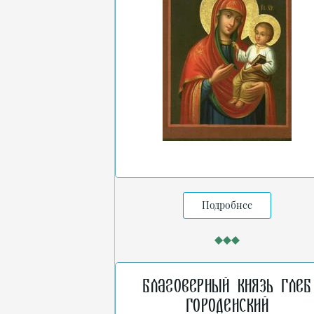
Подробнее
Благоверный князь Глеб
Городенский