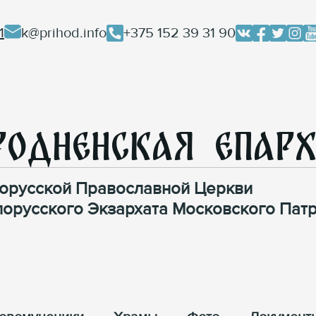
1
k@prihod.info
+375 152 39 31 90
родненская Епар
орусской Православной Церкви
лорусского Экзархата Московского Патр