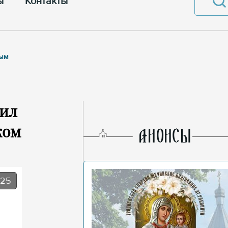
ы
Контакты
ным
вил
ком
AНОНСЫ
025