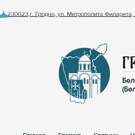
230023,г. Гродно, ул. Митрополита Филарета, 
Г
Бел
(Бе