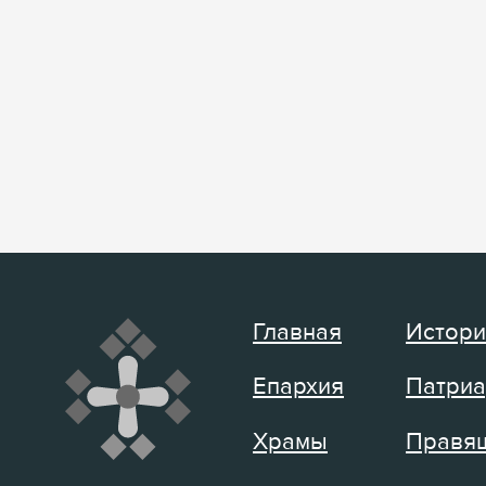
Главная
Истори
Епархия
Патриа
Храмы
Правящ