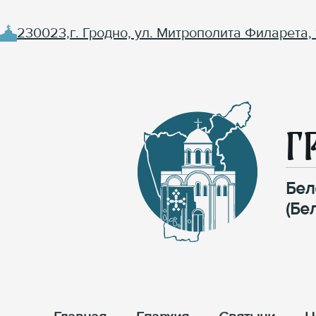
230023,г. Гродно, ул. Митрополита Филарета, 
Г
Бел
(Бе