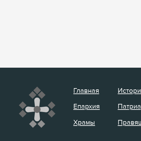
Главная
Истори
Епархия
Патриа
Храмы
Правящ