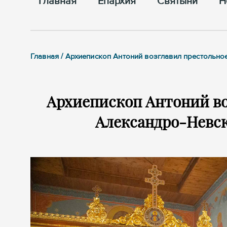
Главная
Епархия
Cвятыни
Н
Главная / Архиепископ Антоний возглавил престольн
Архиепископ Антоний во
Александро-Невск