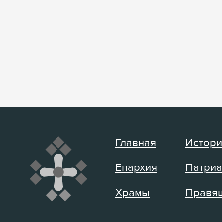
Главная
Истори
Епархия
Патриа
Храмы
Правящ