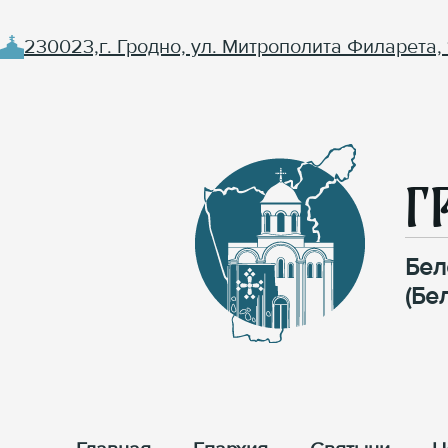
230023,г. Гродно, ул. Митрополита Филарета, 
Г
Бел
(Бе