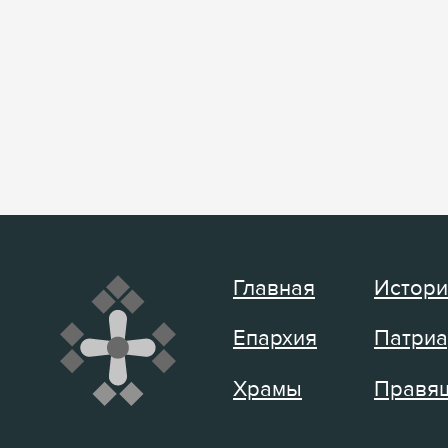
Главная
Истори
Епархия
Патриа
Храмы
Правящ