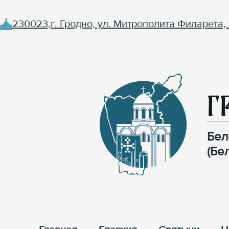
230023,г. Гродно, ул. Митрополита Филарета, 
Г
Бел
(Бе