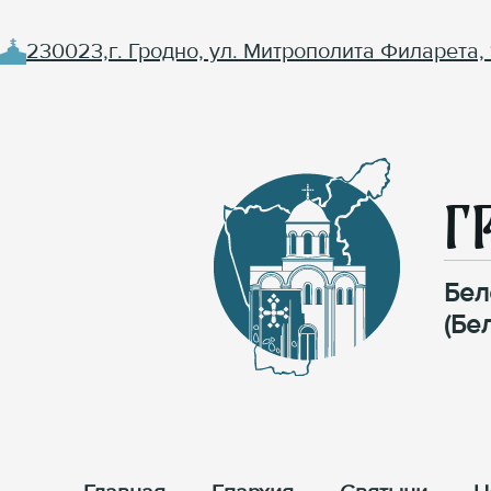
230023,г. Гродно, ул. Митрополита Филарета, 
Г
Бел
(Бе