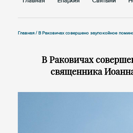
Главная
Епархия
Cвятыни
Н
Главная / В Раковичах совершено заупокойное помин
В Раковичах соверше
священника Иоанна