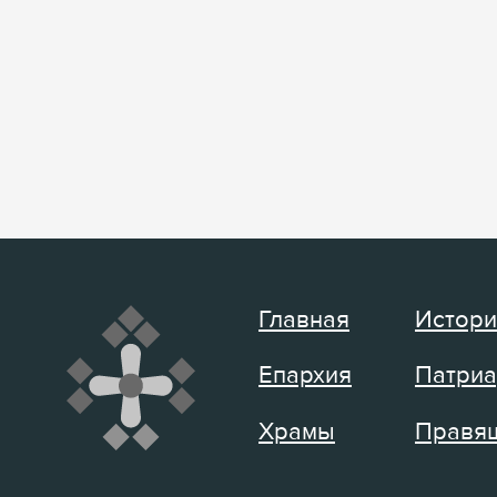
Главная
Истори
Епархия
Патриа
Храмы
Правящ