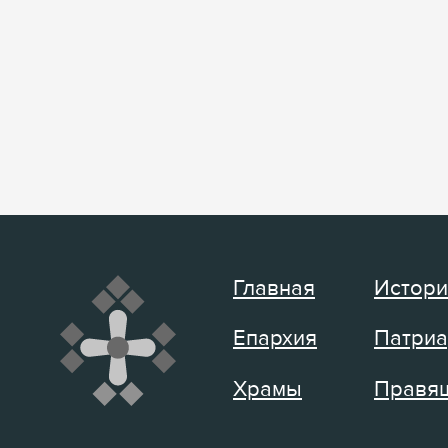
Главная
Истори
Епархия
Патриа
Храмы
Правящ