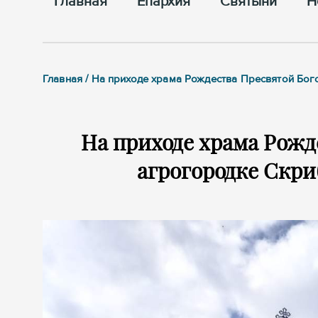
Главная
Епархия
Cвятыни
Н
Главная / На приходе храма Рождества Пресвятой Б
На приходе храма Рожд
агрогородке Скр