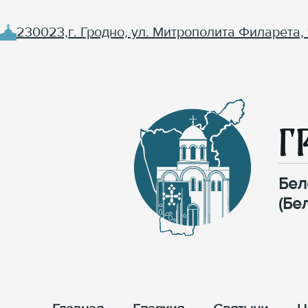
230023,г. Гродно, ул. Митрополита Филарета, 
Г
Бел
(Бе