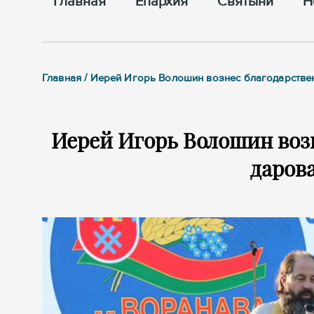
Главная
Епархия
Cвятыни
Н
Главная / Иерей Игорь Волошин вознес благодарств
Иерей Игорь Волошин воз
даров