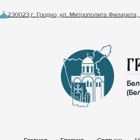
230023,г. Гродно, ул. Митрополита Филарета, 
Г
Бел
(Бе