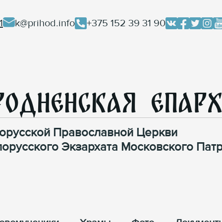
1
k@prihod.info
+375 152 39 31 90
родненская Епар
орусской Православной Церкви
лорусского Экзархата Московского Патр