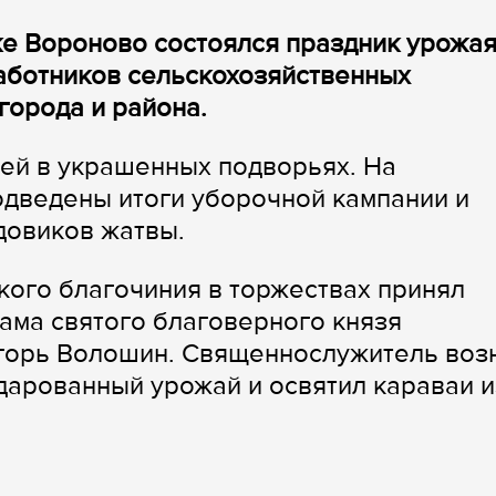
ке Вороново состоялся праздник урожа
аботников сельскохозяйственных
города и района.
тей в украшенных подворьях. На
одведены итоги уборочной кампании и
довиков жатвы.
кого благочиния в торжествах принял
рама святого благоверного князя
горь Волошин. Священнослужитель воз
дарованный урожай и освятил караваи и