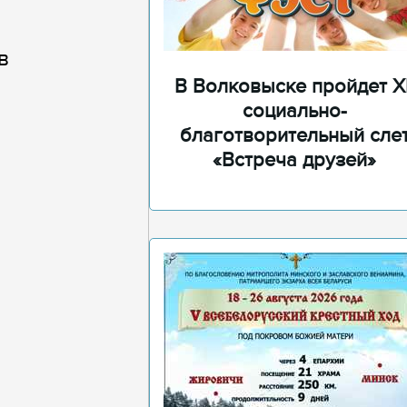
в
В Волковыске пройдет XI
социально-
благотворительный сле
«Встреча друзей»