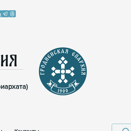
хия
иархата)