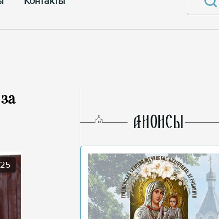
ы
Контакты
за
AНОНСЫ
025