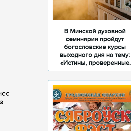
я
В Минской духовной
семинарии пройдут
богословские курсы
выходного дня на тему:
«Истины, проверенные
временем»
нес
з