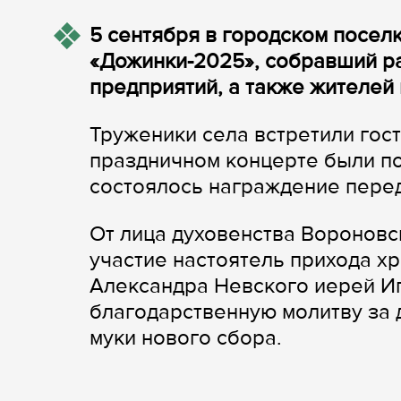
5 сентября в городском посел
«Дожинки-2025», собравший р
предприятий, а также жителей 
Труженики села встретили гос
праздничном концерте были п
состоялось награждение пере
От лица духовенства Вороновс
участие настоятель прихода х
Александра Невского иерей И
благодарственную молитву за 
муки нового сбора.