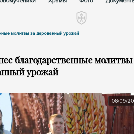
овомученики
Храмы
Фото
Документ
енные молитвы за дарованный урожай
нес благодарственные молитвы 
анный урожай
08/09/2