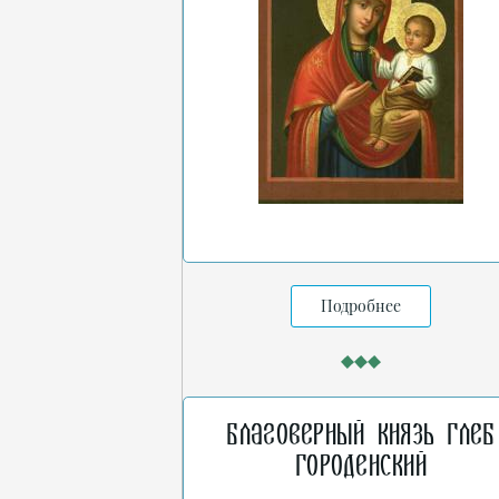
Подробнее
Благоверный князь Глеб
Городенский