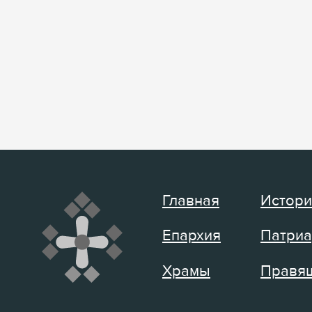
Главная
Истори
Епархия
Патриа
Храмы
Правящ