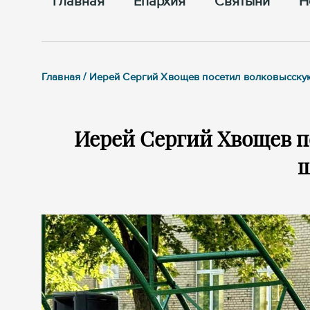
Главная
Епархия
Cвятыни
Н
Главная / Иерей Сергий Хвощев посетил волковысс
Иерей Сергий Хвощев 
ш