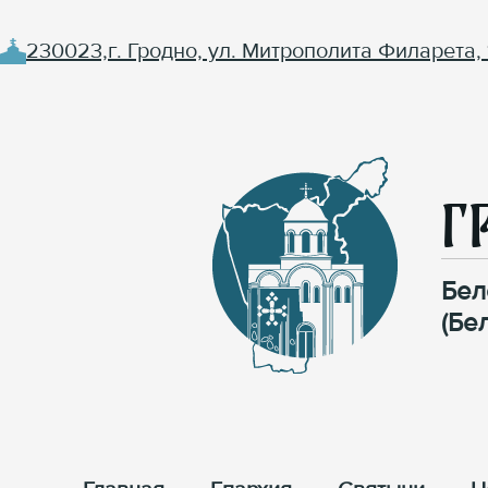
230023,г. Гродно, ул. Митрополита Филарета, 
Г
Бел
(Бе