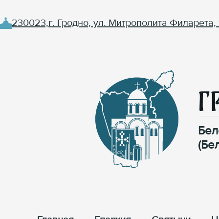
230023,г. Гродно, ул. Митрополита Филарета, 
Г
Бел
(Бе