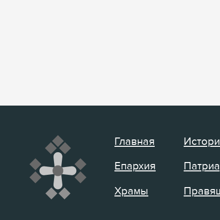
Главная
Истори
Епархия
Патриа
Храмы
Правящ