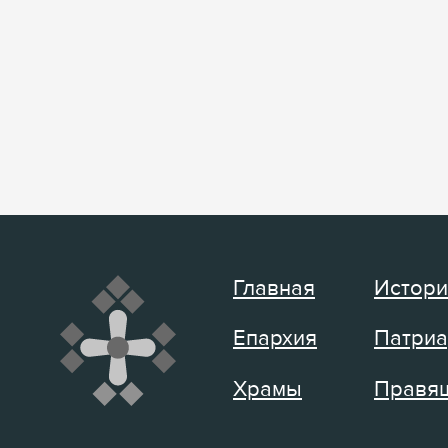
Главная
Истори
Епархия
Патриа
Храмы
Правящ