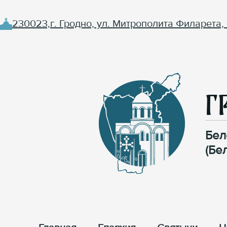
230023,г. Гродно, ул. Митрополита Филарета, 
Г
Бел
(Бе