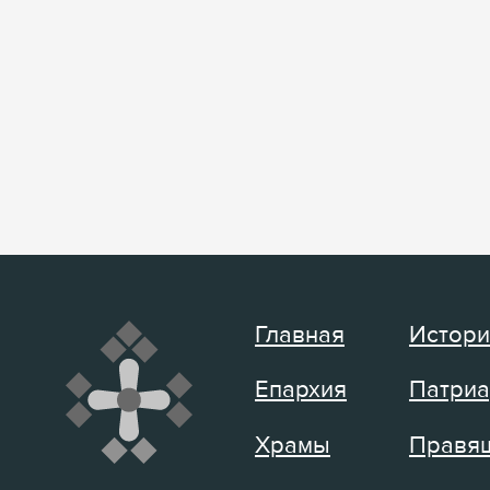
Главная
Истори
Епархия
Патриа
Храмы
Правящ