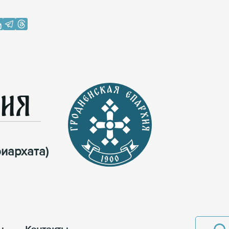
хия
иархата)