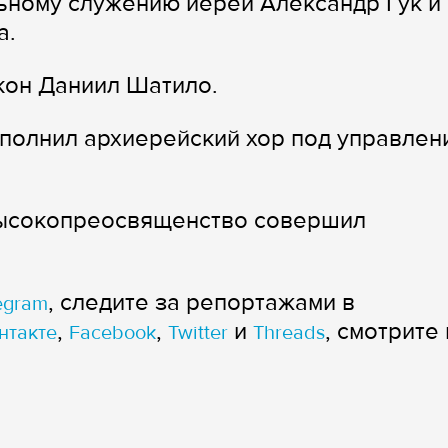
ьному служению иерей Александр Гук и
а.
кон Даниил Шатило.
полнил архиерейский хор под управлен
Высокопреосвященство совершил
, следите за репортажами в
egram
,
,
и
, смотрите 
нтакте
Facebook
Twitter
Threads