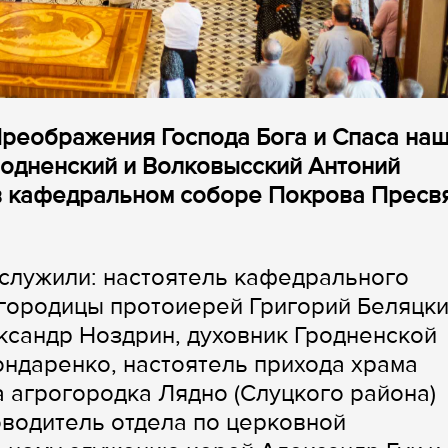
 Преображения Господа Бога и Спаса на
родненский и Волковысский Антоний
в кафедральном соборе Покрова Пресв
служили: настоятель кафедрального
городицы протоиерей Григорий Беляцки
сандр Ноздрин, духовник Гродненской
ндаренко, настоятель прихода храма
 агрогородка Лядно (Слуцкого района)
водитель отдела по церковной