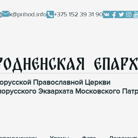
1
k@prihod.info
+375 152 39 31 90
родненская Епар
орусской Православной Церкви
лорусского Экзархата Московского Патр