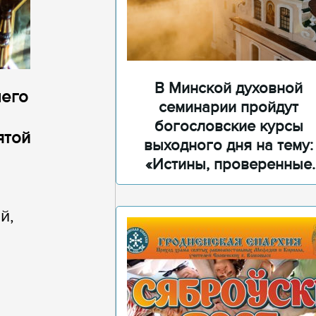
В Минской духовной
шего
семинарии пройдут
богословские курсы
ятой
выходного дня на тему:
«Истины, проверенные
временем»
й,