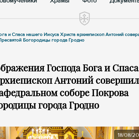
овомученики
Храмы
Фото
Документ
ога и Спаса нашего Иисуса Христа архиепископ Антоний сове
Пресвятой Богородицы города Гродно
бражения Господа Бога и Спаса
архиепископ Антоний совершил
кафедральном соборе Покрова
ородицы города Гродно
18/08/2