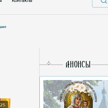
ы
Контакты
ршил
AНОНСЫ
025