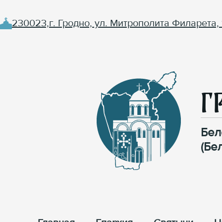
230023,г. Гродно, ул. Митрополита Филарета, 
Г
Бел
(Бе