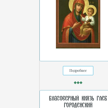
Подробнее
Благоверный князь Глеб
Городенский