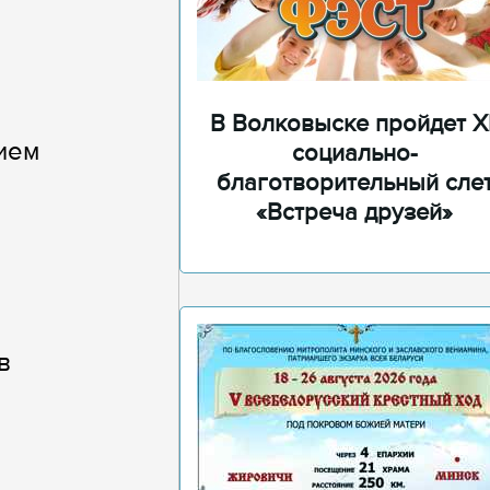
В Волковыске пройдет XI
ием
социально-
благотворительный сле
«Встреча друзей»
в