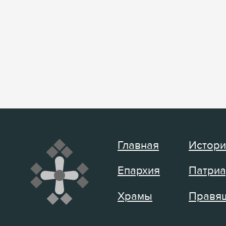
Главная
Истори
Епархия
Патриа
Храмы
Правящ