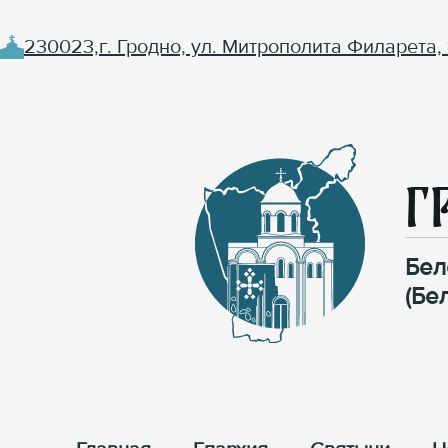
230023,г. Гродно, ул. Митрополита Филарета, 
Г
Бел
(Бе