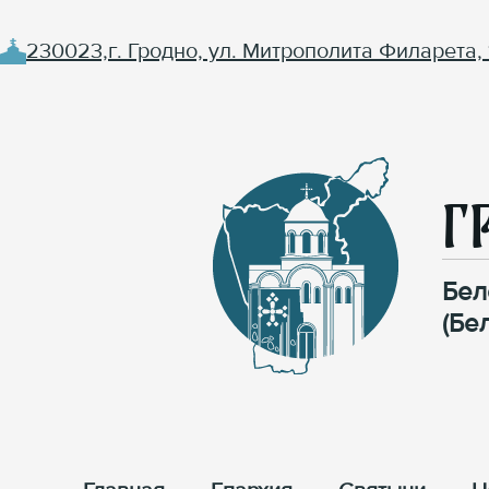
230023,г. Гродно, ул. Митрополита Филарета, 
Г
Бел
(Бе