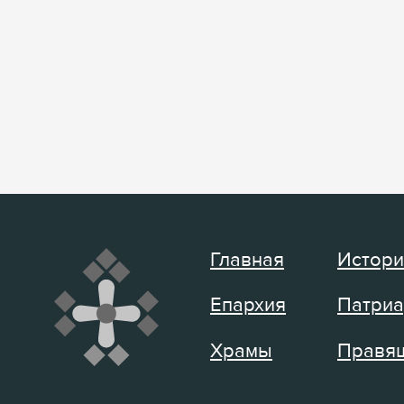
Главная
Истори
Епархия
Патриа
Храмы
Правящ