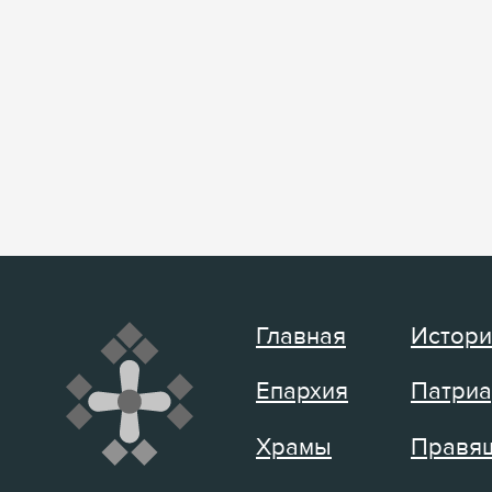
Главная
Истори
Епархия
Патриа
Храмы
Правящ