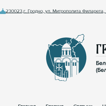
230023,г. Гродно, ул. Митрополита Филарета, 
Г
Бел
(Бе