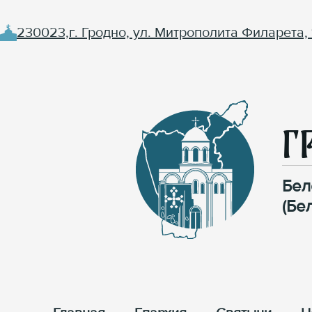
230023,г. Гродно, ул. Митрополита Филарета, 
Г
Бел
(Бе