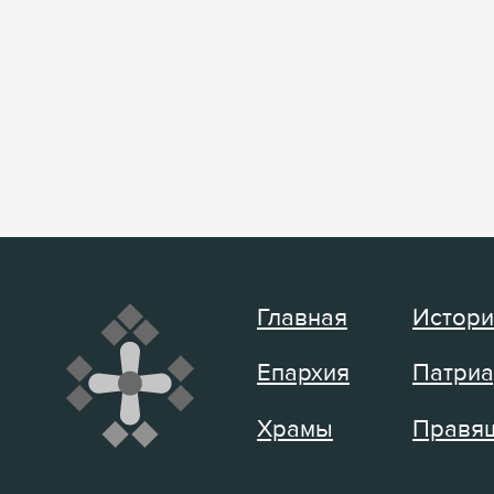
Главная
Истори
Епархия
Патриа
Храмы
Правящ