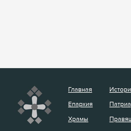
Главная
Истори
Епархия
Патриа
Храмы
Правящ