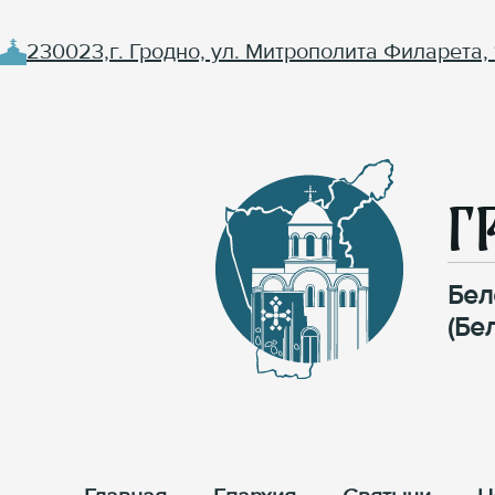
230023,г. Гродно, ул. Митрополита Филарета, 
Г
Бел
(Бе