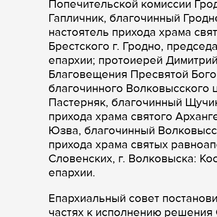
Попечительской комиссии Гро
Гапличник, благочинный Гродн
настоятель прихода храма св
Брестского г. Гродно, предсе
епархии; протоиерей Димитрий
Благовещения Пресвятой Бого
благочинного Волковысского ц
Пастерняк, благочинный Щучин
прихода храма святого Арханг
Юзва, благочинный Волковысск
прихода храма святых равноап
Словенских, г. Волковыска: Ко
епархии.
Епархиальный совет постанови
частях к исполнению решения