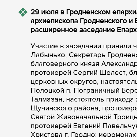
29 июля в Гродненском епарх
архиепископа Гродненского и 
расширенное заседание Епарх
Участие в заседании приняли 
Лабынько, Секретарь Гродненс
благоверного князя Александр
протоиерей Сергий Шелест, б
церковных округов, настояте
Полоцкой п. Пограничный Бер
Талмазан, настоятель прихода
Щучинского района; протоиере
Святой Живоначальной Троицы
протоиерей Евгений Павельчук
Христова г. Гродно; иеромона