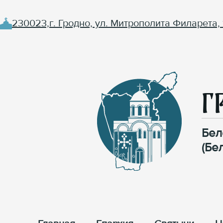
230023,г. Гродно, ул. Митрополита Филарета, 
Г
Бел
(Бе