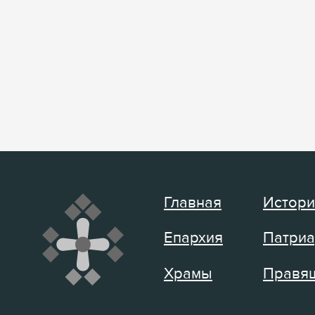
Главная
Истори
Епархия
Патриа
Храмы
Правящ