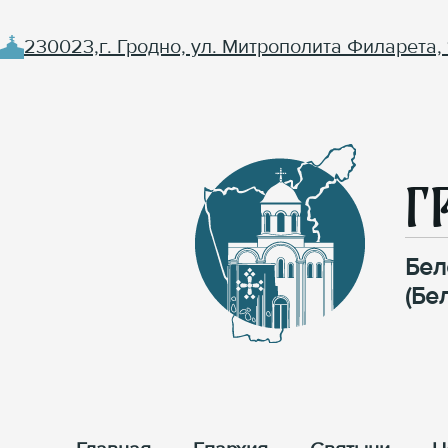
230023,г. Гродно, ул. Митрополита Филарета, 
Г
Бел
(Бе