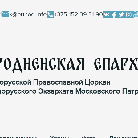
1
k@prihod.info
+375 152 39 31 90
родненская Епар
орусской Православной Церкви
лорусского Экзархата Московского Патр