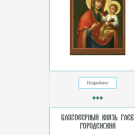
Подробнее
Благоверный князь Глеб
Городенский