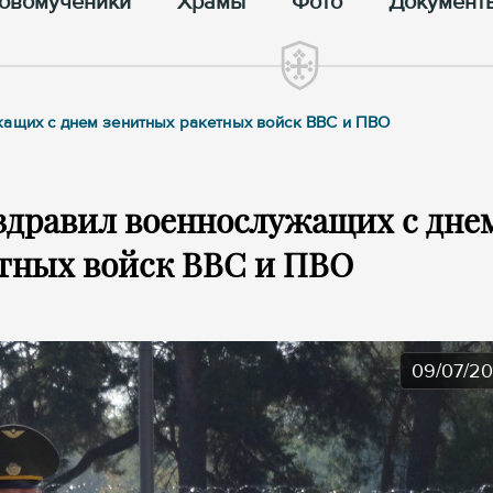
овомученики
Храмы
Фото
Документ
жащих с днем зенитных ракетных войск ВВС и ПВО
здравил военнослужащих с дне
тных войск ВВС и ПВО
09/07/2