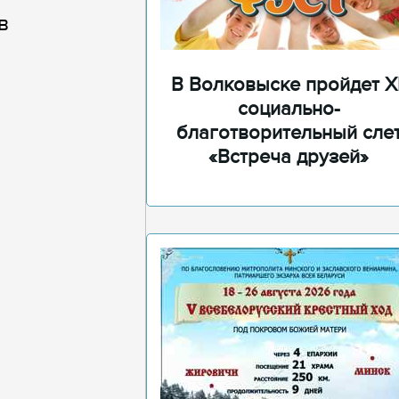
в
В Волковыске пройдет XI
социально-
благотворительный сле
«Встреча друзей»