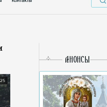
ы
Контакты
м
AНОНСЫ
025