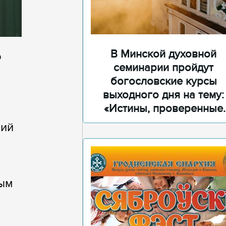
В Минской духовной
о
семинарии пройдут
богословские курсы
выходного дня на тему:
«Истины, проверенные
временем»
рий
ым