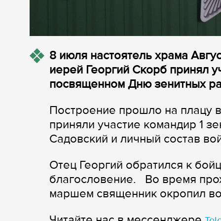
8 июля настоятель храма Авгу
иерей Георгий Скорб принял у
посвященном Дню зенитных ра
Построение прошло на плацу в
приняли участие командир 1 з
Садовский и личный состав вой
Отец Георгий обратился к бой
благословение. Во время про
маршем священник окропил во
Читайте нас в мессенджере
Tel