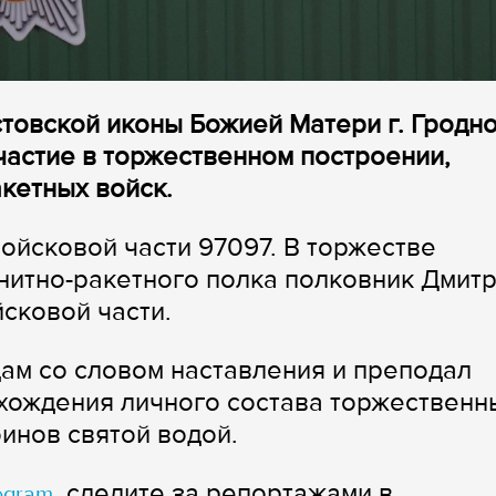
стовской иконы Божией Матери г. Гродн
частие в торжественном построении,
кетных войск.
ойсковой части 97097. В торжестве
енитно-ракетного полка полковник Дмит
сковой части.
цам со словом наставления и преподал
хождения личного состава торжественн
инов святой водой.
, следите за репортажами в
egram