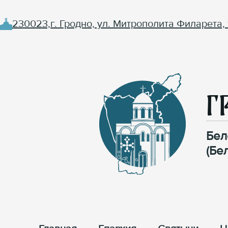
230023,г. Гродно, ул. Митрополита Филарета, 
Г
Бел
(Бе