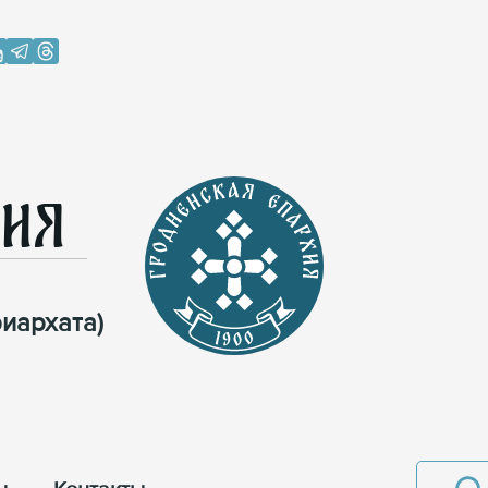
хия
иархата)