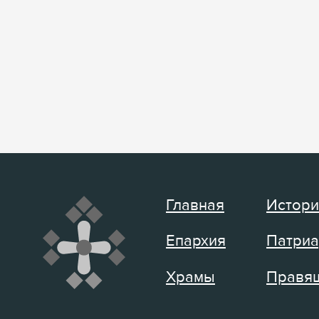
Главная
Истори
Епархия
Патриа
Храмы
Правящ