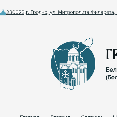
230023,г. Гродно, ул. Митрополита Филарета, 
Г
Бел
(Бе