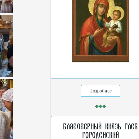
Подробнее
Благоверный князь Глеб
Городенский