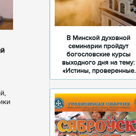
В Минской духовной
семинарии пройдут
ий
богословские курсы
выходного дня на тему:
«Истины, проверенные
временем»
й,
ики