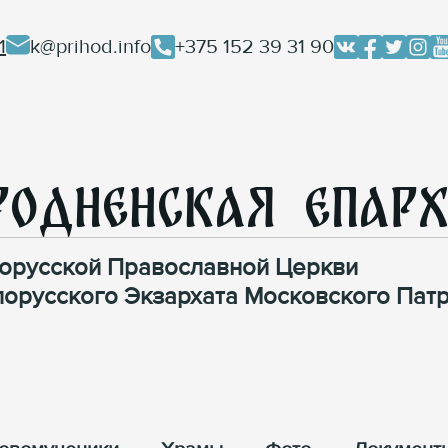
1
k@prihod.info
+375 152 39 31 90
родненская Епар
орусской Православной Церкви
лорусского Экзархата Московского Патр