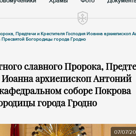
овомученики
Храмы
Фото
Документ
ророка, Предтечи и Крестителя Господня Иоанна архиепископ А
 Пресвятой Богородицы города Гродно
тного славного Пророка, Предт
я Иоанна архиепископ Антоний
кафедральном соборе Покрова
ородицы города Гродно
07/07/2