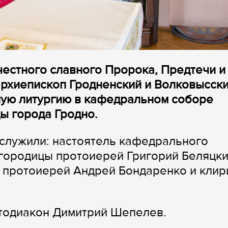
честного славного Пророка, Предтечи и
архиепископ Гродненский и Волковысск
ую литургию в кафедральном соборе
ы города Гродно.
служили: настоятель кафедрального
городицы протоиерей Григорий Беляцки
 протоиерей Андрей Бондаренко и клир
отодиакон Димитрий Шепелев.