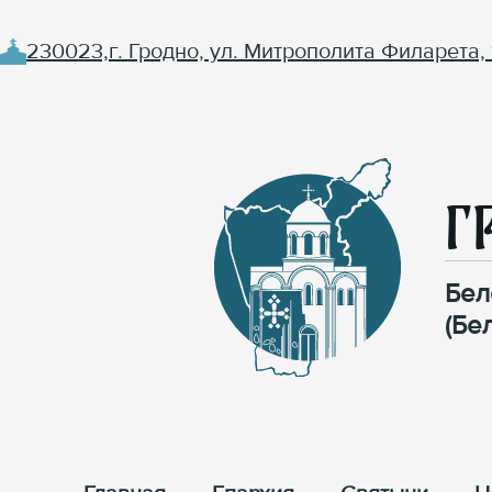
230023,г. Гродно, ул. Митрополита Филарета, 
Г
Бел
(Бе