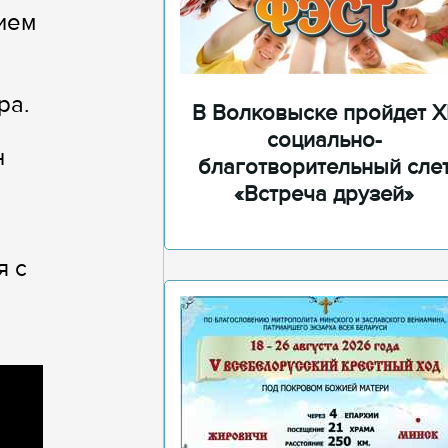
ием
ра.
В Волковыске пройдет XI
социально-
н
благотворительный сле
«Встреча друзей»
я с