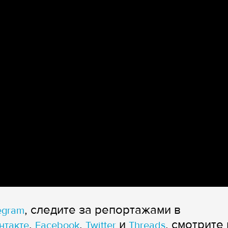
, следите за репортажами в
egram
,
,
и
, смотрите 
нтакте
Facebook
Twitter
Threads