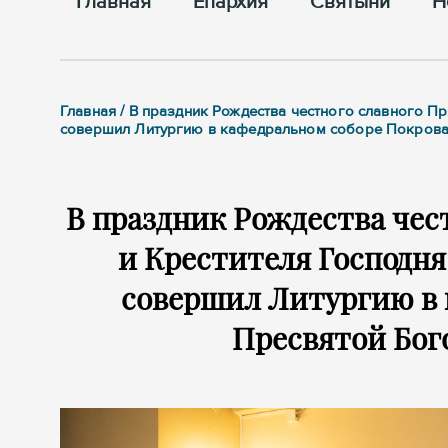
Главная
Епархия
Cвятыни
Н
Главная / В праздник Рождества честного славного П
совершил Литургию в кафедральном соборе Покрова
В праздник Рождества чес
и Крестителя Господн
совершил Литургию в 
Пресвятой Бог