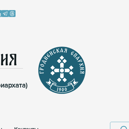
хия
иархата)