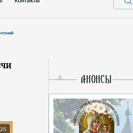
ы
Контакты
нтоний
ечи
AНОНСЫ
025