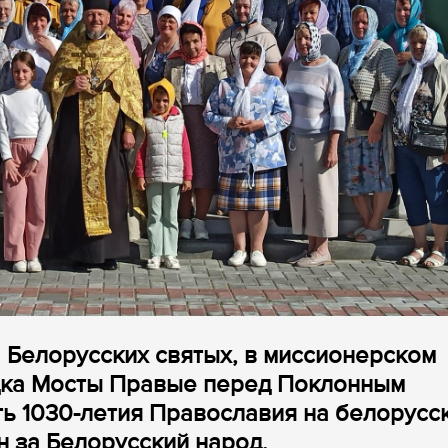
а Белорусских святых, в миссионерском
дка Мосты Правые перед Поклонным
ть 1030-летия Православия на белорусс
 за Белорусский народ.