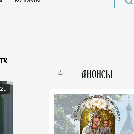
ы
Контакты
ых
AНОНСЫ
025