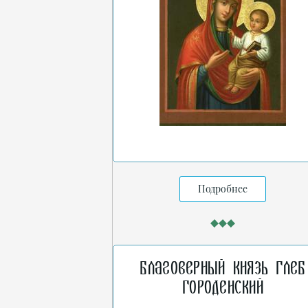
Подробнее
Благоверный князь Глеб
Городенский