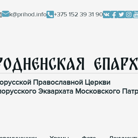
1
k@prihod.info
+375 152 39 31 90
родненская Епар
орусской Православной Церкви
лорусского Экзархата Московского Патр