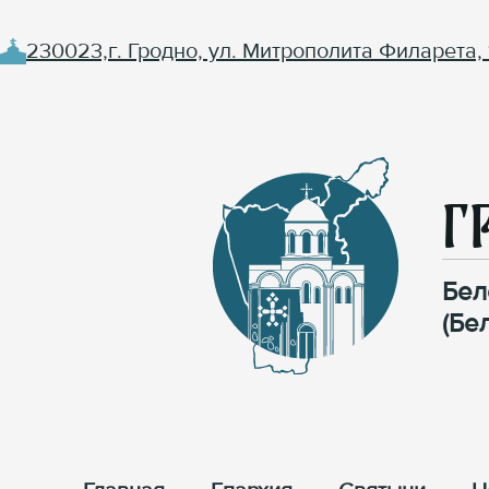
230023,г. Гродно, ул. Митрополита Филарета, 
Г
Бел
(Бе