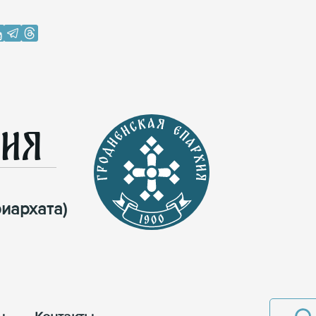
хия
иархата)