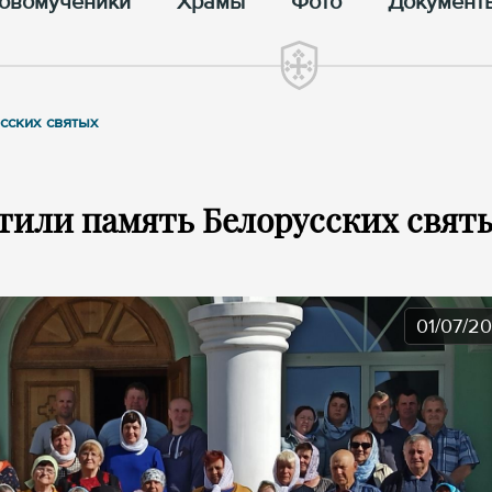
овомученики
Храмы
Фото
Документ
сских святых
тили память Белорусских свят
01/07/2