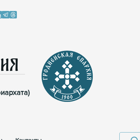
хия
иархата)