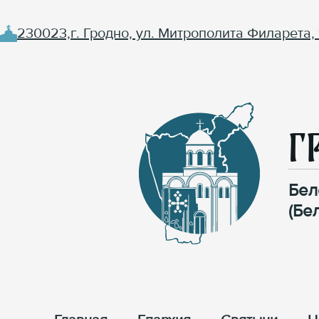
230023,г. Гродно, ул. Митрополита Филарета, 
Г
Бел
(Бе