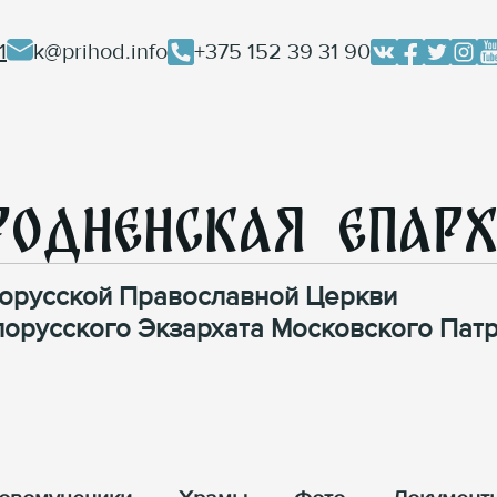
1
k@prihod.info
+375 152 39 31 90
родненская Епар
орусской Православной Церкви
лорусского Экзархата Московского Патр