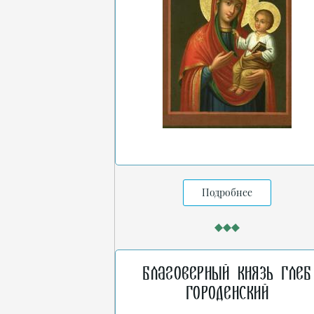
Подробнее
Благоверный князь Глеб
Городенский