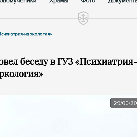
овомученики
Храмы
Фото
Документ
«Психиатрия-наркология»
овел беседу в ГУЗ «Психиатрия
ркология»
29/06/2