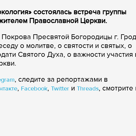
ркология» состоялась встреча группы
жителем Православной Церкви.
 Покрова Пресвятой Богородицы г. Гро
седу о молитве, о святости и святых, о
ати Святого Духа, о важности участия 
ркви.
, следите за репортажами в
egram
,
,
и
, смотрите 
нтакте
Facebook
Twitter
Threads