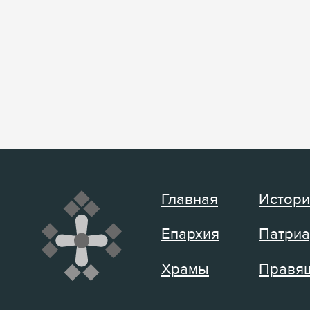
Главная
Истори
Епархия
Патриа
Храмы
Правящ