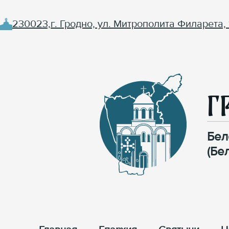
230023,г. Гродно, ул. Митрополита Филарета, 
Г
Бел
(Бе