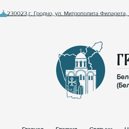
230023,г. Гродно, ул. Митрополита Филарета, 
Г
Бел
(Бе