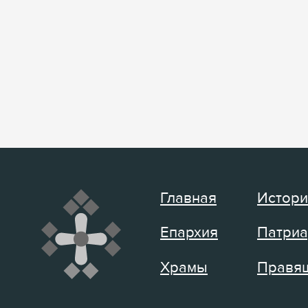
Главная
Истори
Епархия
Патриа
Храмы
Правящ