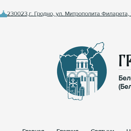
230023,г. Гродно, ул. Митрополита Филарета, 
Г
Бел
(Бе