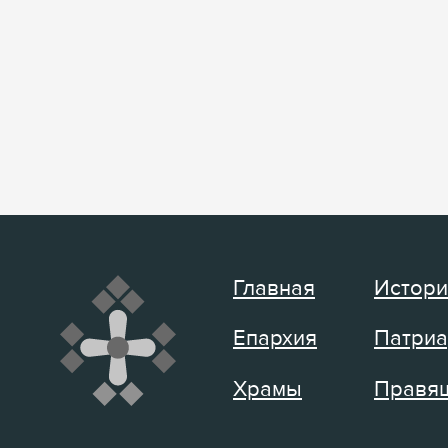
Главная
Истори
Епархия
Патриа
Храмы
Правящ