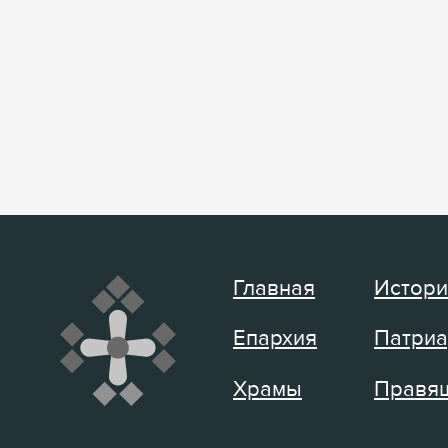
Главная
Истори
Епархия
Патриа
Храмы
Правящ