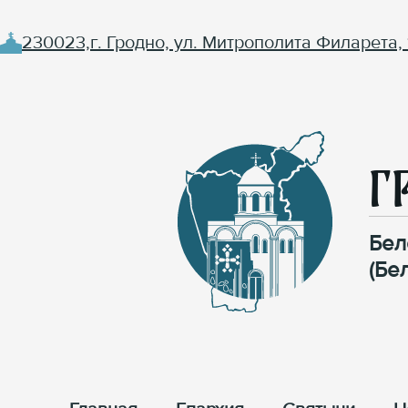
230023,г. Гродно, ул. Митрополита Филарета, 
Г
Бел
(Бе